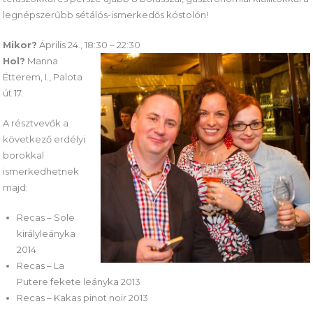
legnépszerűbb sétálós-ismerkedős kóstolón!
Mikor?
Április 24., 18:30 – 22:30
Hol?
Manna
Étterem, I., Palota
út 17.
A résztvevők a
következő erdélyi
borokkal
ismerkedhetnek
majd:
Recas – Sole
királyleányka
2014
Recas – La
Putere fekete leányka 2013
Recas – Kakas pinot noir 2013