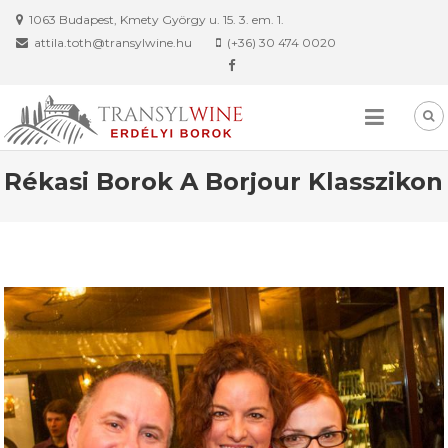
Skip
1063 Budapest, Kmety György u. 15. 3. em. 1.
to
attila.toth@transylwine.hu
(+36) 30 474 0020
content
Rékasi Borok A Borjour Klasszikon