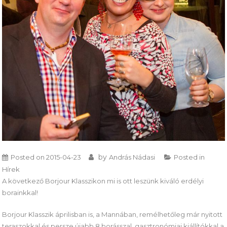
by
Posted on
2015-04-23
András Nádasi
Posted in
Hírek
A következő Borjour Klasszikon mi is ott leszünk kiváló erdélyi
borainkkal!
Borjour Klasszik áprilisban is, a Mannában, remélhetőleg már nyitott
teraszokkal és persze újabb 8 borásszal, gasztronómiai kiállítókkal a