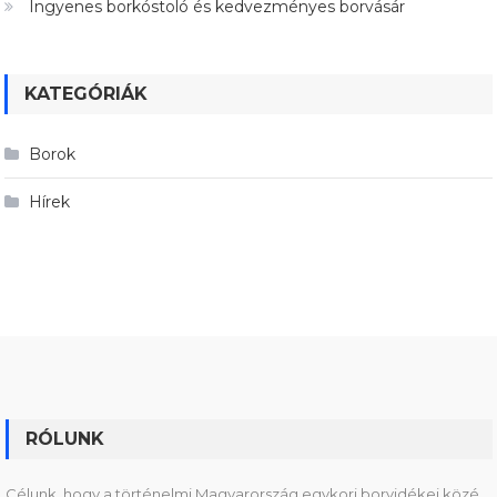
Ingyenes borkóstoló és kedvezményes borvásár
KATEGÓRIÁK
Borok
Hírek
RÓLUNK
Célunk, hogy a történelmi Magyarország egykori borvidékei közé