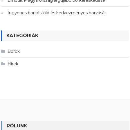
Elindult Magyarország legújabb borkereskedése
Ingyenes borkóstoló és kedvezményes borvásár
KATEGÓRIÁK
Borok
Hírek
RÓLUNK