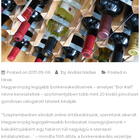
by
Posted on
2017-09-06
András Nádasi
Posted in
Hírek
Magyarország legújabb borkereskedésének – amelyet “Bor Kell”
névre kereszteltek – szortimentjében több mint 20 kiváló pincészet
gondosan válogatott tételeit kínálják.
“Szeptemberben elindult online értékesítésünk, szerintünk sikerült
Magyarország legizgalmasabb borászatait összegyűjtenünk +
kakukktojásként egy határon túli nagyágyú is szerepel
kínálatunkban…” – mondta Tóth Attila, a borkereskedés vezetője.