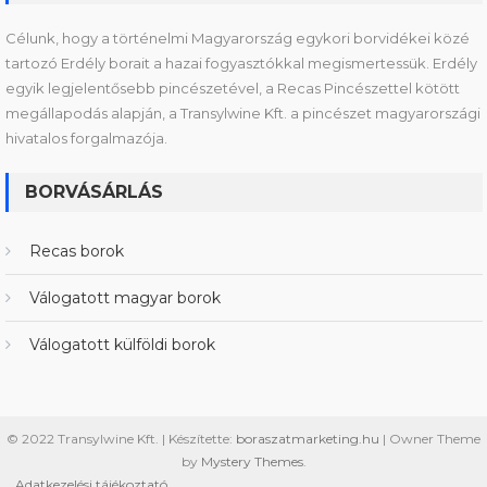
Célunk, hogy a történelmi Magyarország egykori borvidékei közé
tartozó Erdély borait a hazai fogyasztókkal megismertessük. Erdély
egyik legjelentősebb pincészetével, a Recas Pincészettel kötött
megállapodás alapján, a Transylwine Kft. a pincészet magyarországi
hivatalos forgalmazója.
BORVÁSÁRLÁS
Recas borok
Válogatott magyar borok
Válogatott külföldi borok
© 2022 Transylwine Kft. | Készítette:
boraszatmarketing.hu
|
Owner Theme
by
Mystery Themes
.
Adatkezelési tájékoztató