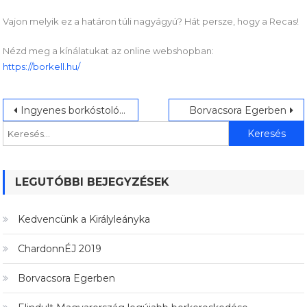
Vajon melyik ez a határon túli nagyágyú? Hát persze, hogy a Recas!
Nézd meg a kínálatukat az online webshopban:
https://borkell.hu/
Bejegyzés
Keresés:
Ingyenes borkóstoló és kedvezményes borvásár
Borvacsora Egerben
navigáció
LEGUTÓBBI BEJEGYZÉSEK
Kedvencünk a Királyleányka
ChardonnÉJ 2019
Borvacsora Egerben