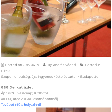
by
Posted on
2015-04-19
András Nádasi
Posted in
Hírek
Szuper lehetőség: újra ingyenes kóstolót tartunk Budapesten!
8&8 Delikát üzlet
Április 26. (vasárnap) 16:00-tól
XII. Fürj utca 2. (BAH csomópontnál)
További infó a helyszínről