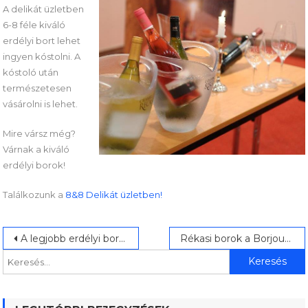
A delikát üzletben
6-8 féle kiváló
erdélyi bort lehet
ingyen kóstolni. A
kóstoló után
természetesen
vásárolni is lehet.
Mire vársz még?
Várnak a kiváló
erdélyi borok!
Találkozunk a
8&8 Delikát üzletben!
Bejegyzés
Keresés:
A legjobb erdélyi borok a VinCE-én
Rékasi borok a Borjour Klasszikon
navigáció