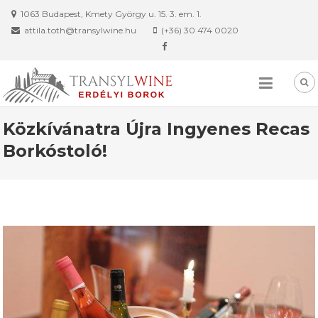
Skip
1063 Budapest, Kmety György u. 15. 3. em. 1.
to
attila.toth@transylwine.hu
(+36) 30 474 0020
content
Közkívánatra Újra Ingyenes Recas
Borkóstoló!