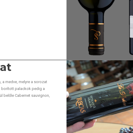
at
a, a medve, melyre a sorozat
l borított palackok pedig a
zül belőle Cabernet sauvignon,