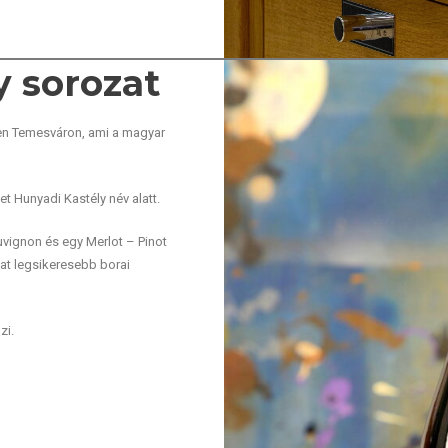
y sorozat
ben Temesváron, ami a magyar
et Hunyadi Kastély név alatt.
uvignon és egy Merlot – Pinot
zat legsikeresebb borai
zi.