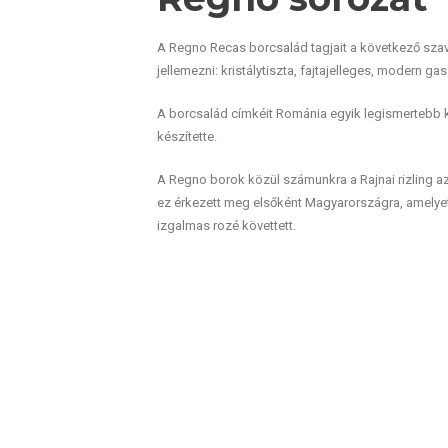
A Regno Recas borcsalád tagjait a következő sza
jellemezni: kristálytiszta, fajtajelleges, modern g
A borcsalád címkéit Románia egyik legismertebb
készítette.
A Regno borok közül számunkra a Rajnai rizling a
ez érkezett meg elsőként Magyarországra, amelye
izgalmas rozé követtett.