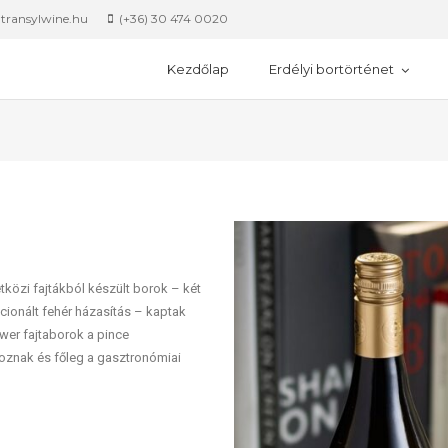
@transylwine.hu
(+36) 30 474 0020
Kezdőlap
Erdélyi bortörténet
közi fajtákból készült borok – két
cionált fehér házasítás – kaptak
wer fajtaborok a pince
toznak és főleg a gasztronómiai