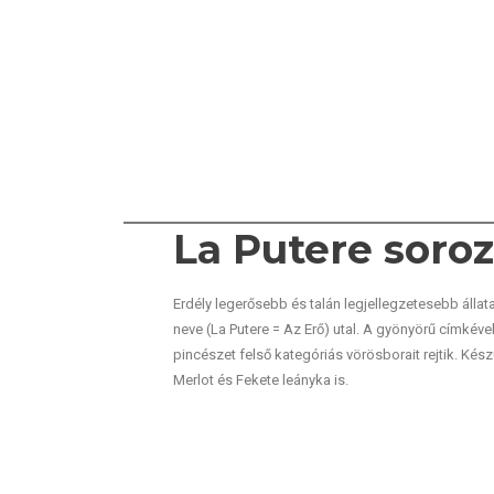
La Putere soroz
Erdély legerősebb és talán legjellegzetesebb állat
neve (La Putere = Az Erő) utal. A gyönyörű címkéve
pincészet felső kategóriás vörösborait rejtik. Kés
Merlot és Fekete leányka is.