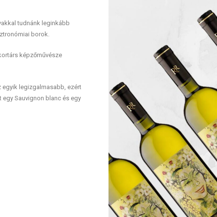
vakkal tudnánk leginkább
asztronómiai borok.
 kortárs képzőművésze
z egyik legizgalmasabb, ezért
t egy Sauvignon blanc és egy