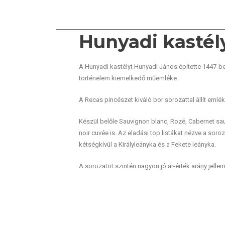
Hunyadi kastél
A Hunyadi kastélyt Hunyadi János építette 1447-
történelem kiemelkedő műemléke.
A Recas pincészet kiváló bor sorozattal állít emlék
Készül belőle Sauvignon blanc, Rozé, Cabernet sa
noir cuvée is. Az eladási top listákat nézve a soro
kétségkívül a Királyleányka és a Fekete leányka.
A sorozatot szintén nagyon jó ár-érték arány jellem