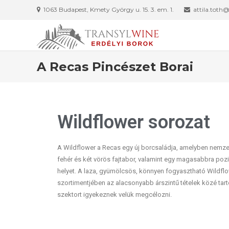
1063 Budapest, Kmety György u. 15. 3. em. 1.
attila.toth
A Recas Pincészet Borai
Wildflower sorozat
A Wildflower a Recas egy új borcsaládja, amelyben nemzet
fehér és két vörös fajtabor, valamint egy magasabbra pozi
helyet. A laza, gyümölcsös, könnyen fogyasztható Wildflo
szortimentjében az alacsonyabb árszintű tételek közé tar
szektort igyekeznek velük megcélozni.