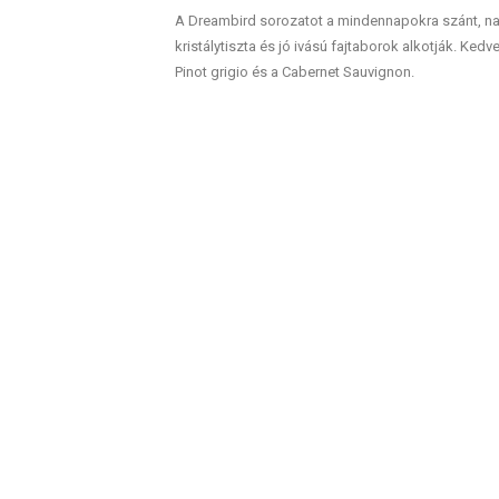
A Dreambird sorozatot a mindennapokra szánt, nag
kristálytiszta és jó ivású fajtaborok alkotják. Ked
Pinot grigio és a Cabernet Sauvignon.