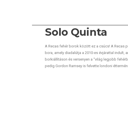
Solo Quinta
A Recas fehér borok között ez a csúcs! A Recas p
bora, amely diadalútja a 2010-es évjárattal indult, a
borkiállításon és versenyen a “világ legjobb fehérb
pedig Gordon Ramsey is felvette londoni éttermén