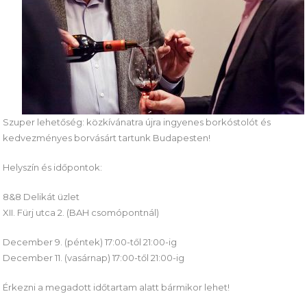
Szuper lehetőség: közkívánatra újra ingyenes borkóstolót és
kedvezményes borvásárt tartunk Budapesten!
Helyszín és időpontok:
8&8 Delikát üzlet
XII. Fürj utca 2. (BAH csomópontnál)
December 9. (péntek) 17:00-től 21:00-ig
December 11. (vasárnap) 17:00-től 21:00-ig
Érkezni a megadott időtartam alatt bármikor lehet!