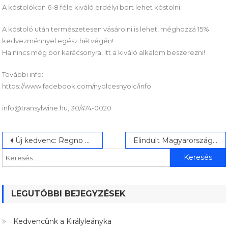
A kóstolókon 6-8 féle kiváló erdélyi bort lehet kóstolni.
A kóstoló után természetesen vásárolni is lehet, méghozzá 15%
kedvezménnyel egész hétvégén!
Ha nincs még bor karácsonyra, itt a kiváló alkalom beszerezni!
További info:
https://www.facebook.com/nyolcesnyolc/info
info@transylwine.hu, 30/474-0020
Bejegyzés
Keresés:
Új kedvenc: Regno Rajnai rizling
Elindult Magyarország legújabb borkereskedése
navigáció
LEGUTÓBBI BEJEGYZÉSEK
Kedvencünk a Királyleányka