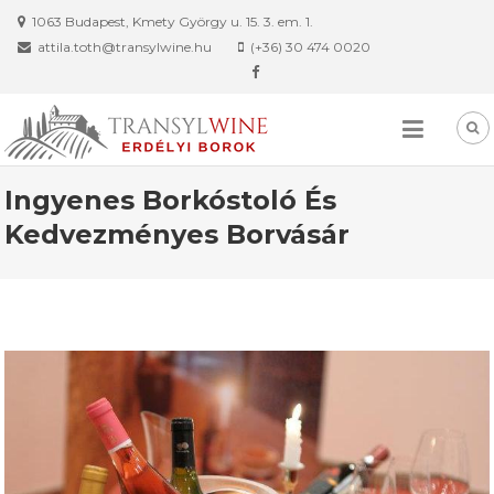
Skip
1063 Budapest, Kmety György u. 15. 3. em. 1.
to
attila.toth@transylwine.hu
(+36) 30 474 0020
content
Ingyenes Borkóstoló És
Kedvezményes Borvásár