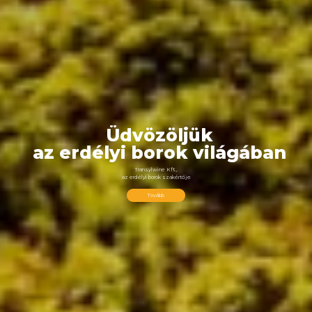
Üdvözöljük
az
erdélyi
borok
világában
Transylwine
Kft.,
az
erdélyi
borok
szakértője
Tovább