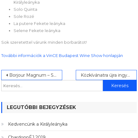
Királyleányka
Solo Quinta
Sole Rozé
La putere Fekete leányka
Selene Fekete leányka
Sok szeretettel várunk minden borbarátot!
További információk a VinCE Budapest Wine Show honlapján
Bejegyzés
Keresés:
Borjour Magnum – Szenvedélyes Recas borokkal
Közkívánatra újra ingyenes Recas borkóstoló!
navigáció
LEGUTÓBBI BEJEGYZÉSEK
Kedvencünk a Királyleányka
ChardonnÉJ 2019