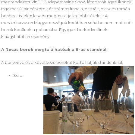
megrendezett VinCE Budapest Wine Show látogatóit. Igazi ikonok,
izgalmas új pincészetek és számos francia, osztrák, olasz és román
borászat is jelen lesz és megmutatja legjobb tételeit. A
mesterkurzuson Magyarországok korábban soha be nem mutatott
borok kerülnek a poharakba. Egy igazi borkedvelőnek
kihagyhatatlan esemény!
A Recas borok megtalálhatóak a 8-as standnál!
A borkedvelők a következő borokat kóstolhatják standunknál:
Sole