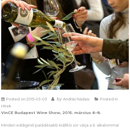
by
Posted on
2015-03-03
András Nádasi
Posted in
Hírek
VinCE Budapest Wine Show, 2015. március 6–8.
Minden eddiginél parádésabb kiállítói sor várja a 6. alkalommal