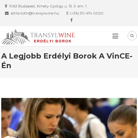
Skip
1063 Budapest, Kmety György u. 15. 3. em. 1.
to
attila.toth@transylwine.hu
(+36) 30 474 0020
content
A Legjobb Erdélyi Borok A VinCE-
Én