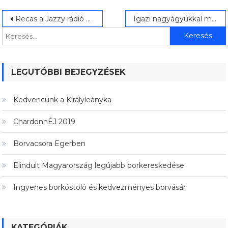
Bejegyzés
Keresés:
Recas a Jazzy rádió Borjour műsorában
Igazi nagyágyúkkal megyünk a Bordó blend kóstolóra!
navigáció
LEGUTÓBBI BEJEGYZÉSEK
Kedvencünk a Királyleányka
ChardonnÉJ 2019
Borvacsora Egerben
Elindult Magyarország legújabb borkereskedése
Ingyenes borkóstoló és kedvezményes borvásár
KATEGÓRIÁK