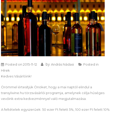
by
Posted on
2015-11-12
András Nádasi
Posted in
Hírek
Kedves Vásárlóink!
Örömmel értesítjük Önöket, hogy a mai naptól elindul a
transylwine.hu törzsvásárlói programja, amelynek célja hűséges
vevőink extra kedvezménnyel való megjutalmazása.
A feltételek egyszerűek: 50 ezer Ft felett 5%, 100 ezer Ft felett 10%