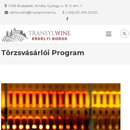
Skip
1063 Budapest, Kmety György u. 15. 3. em. 1.
to
attila.toth@transylwine.hu
(+36) 30 474 0020
content
Törzsvásárlói Program