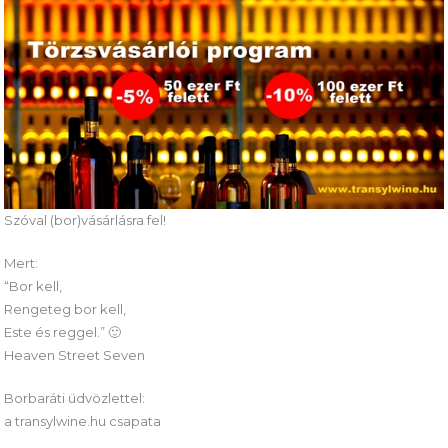
Szóval (bor)vásárlásra fel!
Mert:
“Bor kell,
Rengeteg bor kell,
Este és reggel.” 🙂
Heaven Street Seven
Borbaráti üdvözlettel:
a transylwine.hu csapata