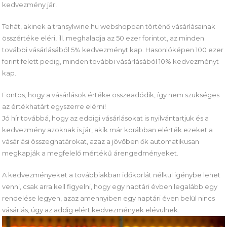
kedvezmény jár!
Tehát, akinek a transylwine.hu webshopban történő vásárlásainak
összértéke eléri, ill. meghaladja az 50 ezer forintot, az minden
további vásárlásából 5% kedvezményt kap. Hasonlóképen 100 ezer
forint felett pedig, minden további vásárlásából 10% kedvezményt
kap.
Fontos, hogy a vásárlások értéke összeadódik, így nem szükséges
az értékhatárt egyszerre elérni!
Jó hír továbbá, hogy az eddigi vásárlásokat is nyilvántartjuk és a
kedvezmény azoknak is jár, akik már korábban elérték ezeket a
vásárlási összeghatárokat, azaz a jövőben ők automatikusan
megkapják a megfelelő mértékű árengedményeket.
A kedvezményeket a továbbiakban időkorlát nélkül igénybe lehet
venni, csak arra kell figyelni, hogy egy naptári évben legalább egy
rendelése legyen, azaz amennyiben egy naptári éven belül nincs
vásárlás, úgy az addig elért kedvezmények elévülnek.