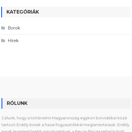
KATEGÓRIÁK
Borok
Hírek
RÓLUNK
Célunk, hogy a történelmi Magyarország egykori borvidékei közé
tartozó Erdély borait a hazai fogyasztókkal megismertessük. Erdély
egyik legjelentősebb pincészetével, a Recas Pincészettel kötött