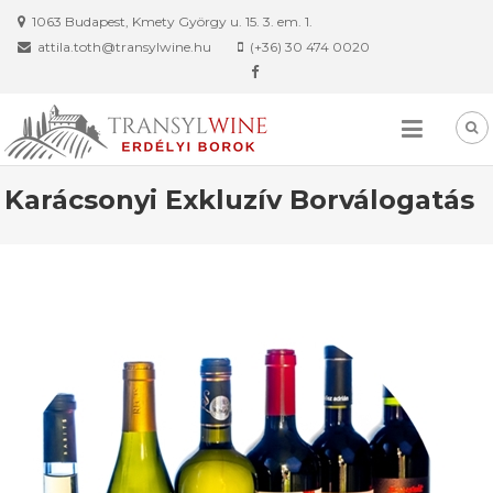
Skip
1063 Budapest, Kmety György u. 15. 3. em. 1.
to
attila.toth@transylwine.hu
(+36) 30 474 0020
content
Karácsonyi Exkluzív Borválogatás