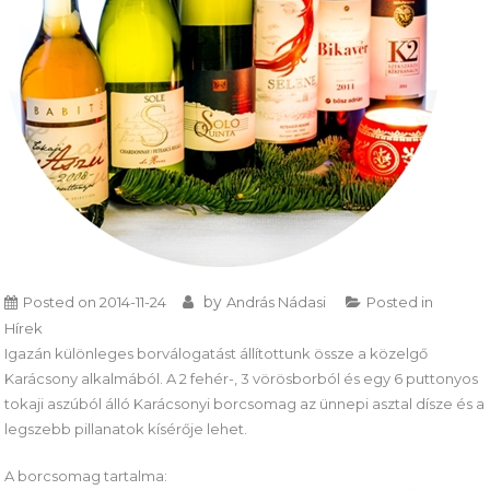
by
Posted on
2014-11-24
András Nádasi
Posted in
Hírek
Igazán különleges borválogatást állítottunk össze a közelgő
Karácsony alkalmából. A 2 fehér-, 3 vörösborból és egy 6 puttonyos
tokaji aszúból álló Karácsonyi borcsomag az ünnepi asztal dísze és a
legszebb pillanatok kísérője lehet.
A borcsomag tartalma: