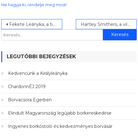
Ne hagyja ki, rendelje meg most!
Bejegyzés
Keresés:
Fekete Leányka, a titkos favorit
Hartley Smithers, a világjáró borász
navigáció
LEGUTÓBBI BEJEGYZÉSEK
Kedvencünk a Királyleányka
ChardonnÉJ 2019
Borvacsora Egerben
Elindult Magyarország legújabb borkereskedése
Ingyenes borkóstoló és kedvezményes borvásár