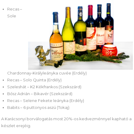
Recas –
Sole
Chardonnay-Királyleányka cuvée (Erdély)
Recas – Solo Quinta (Erdély)
Szeleshát – K2 Kékfrankos (Szekszárd)
Bősz Adrián – Bikavér (Szekszárd)
Recas – Selene Fekete leányka (Erdély)
Babits – 6 puttonyos aszú (Tokaj)
A Karácsonyi borválogatás most 20%-os kedvezménnyel kapható a
készlet erejéig.