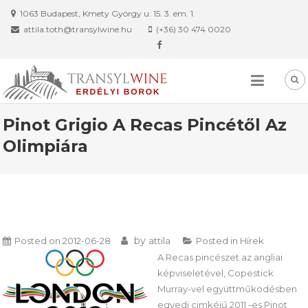
Skip
1063 Budapest, Kmety György u. 15. 3. em. 1.
to
attila.toth@transylwine.hu
(+36) 30 474 0020
content
Pinot Grigio A Recas Pincétől Az
Olimpiára
by
Posted on
2012-06-28
attila
Posted in
Hírek
A Recas pincészet az angliai
képviseletével, Copestick
Murray-vel együttműködésben
egyedi cimkéjű 2011 -es Pinot