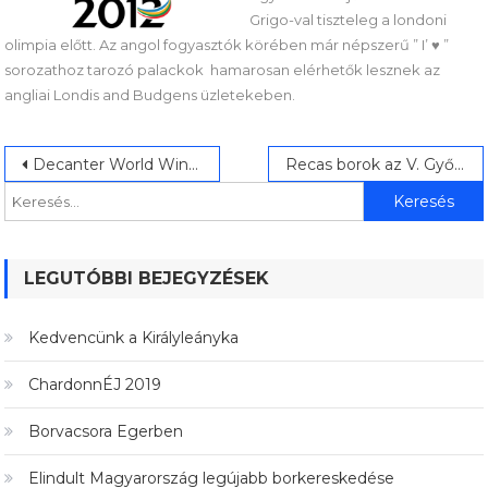
Grigo-val tiszteleg a londoni
olimpia előtt. Az angol fogyasztók körében már népszerű ” I’ ♥ ”
sorozathoz tarozó palackok hamarosan elérhetők lesznek az
angliai Londis and Budgens üzletekeben.
Bejegyzés
Keresés:
Decanter World Wine Award díjat nyert a Sole Sauvignon Blanc
Recas borok az V. Győri Bornapokon
navigáció
LEGUTÓBBI BEJEGYZÉSEK
Kedvencünk a Királyleányka
ChardonnÉJ 2019
Borvacsora Egerben
Elindult Magyarország legújabb borkereskedése