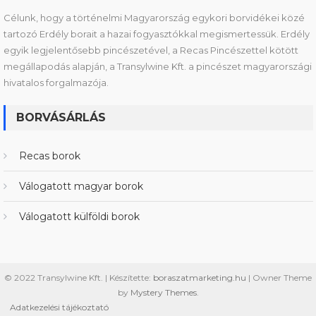
Célunk, hogy a történelmi Magyarország egykori borvidékei közé
tartozó Erdély borait a hazai fogyasztókkal megismertessük. Erdély
egyik legjelentősebb pincészetével, a Recas Pincészettel kötött
megállapodás alapján, a Transylwine Kft. a pincészet magyarországi
hivatalos forgalmazója.
BORVÁSÁRLÁS
Recas borok
Válogatott magyar borok
Válogatott külföldi borok
© 2022 Transylwine Kft. | Készítette:
boraszatmarketing.hu
|
Owner Theme
by
Mystery Themes
.
Adatkezelési tájékoztató